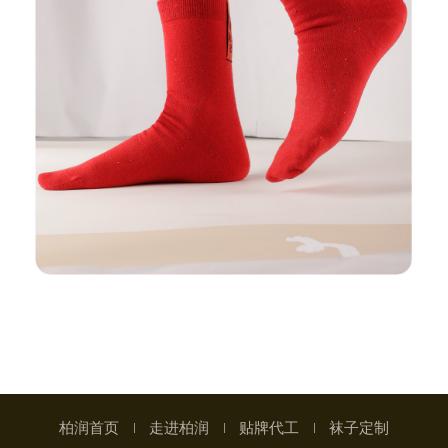
柏润首页
走进柏润
贴牌代工
袜子定制