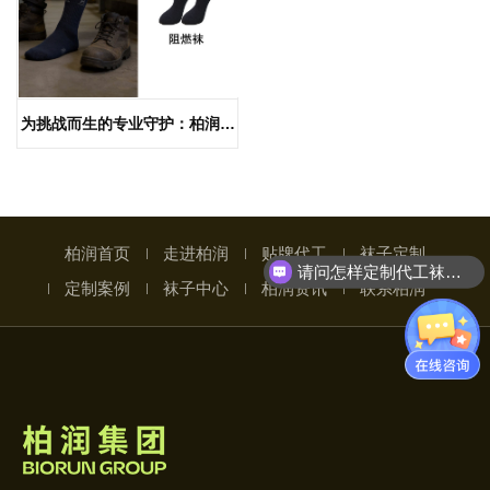
为挑战而生的专业守护：柏润高
强度阻燃袜、劳保袜，为安全加
码
柏润首页
走进柏润
贴牌代工
袜子定制
请问怎样定制代工袜子呢
定制案例
袜子中心
柏润资讯
联系柏润