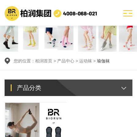
您的位置：
柏润首页
>
产品中心
> 运动袜 >
瑜伽袜
产品分类