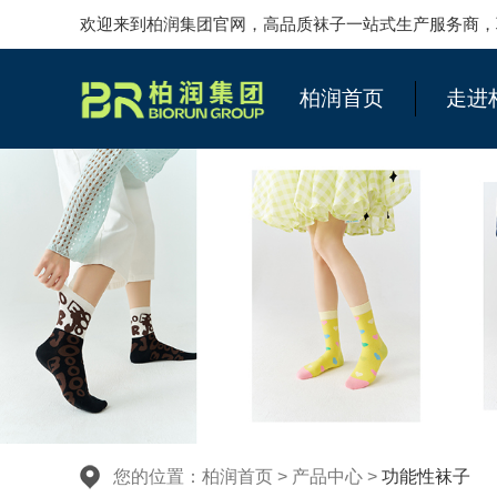
欢迎来到柏润集团官网，高品质袜子一站式生产服务商，联系柏润
柏润首页
走进
您的位置：
柏润首页
>
产品中心
>
功能性袜子