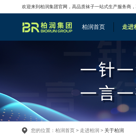
欢迎来到柏润集团官网，高品质袜子一站式生产服务商，联系柏润
柏润首页
走进
您的位置：
柏润首页
>
走进柏润
>
关于柏润