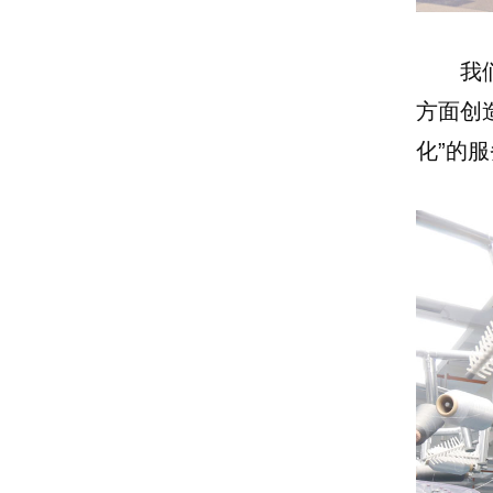
我
方面创
化”的