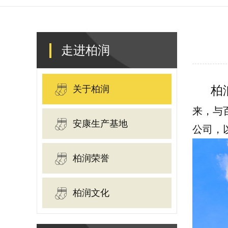
走进柏润
柏
关于柏润
来，与
安康生产基地
公司，
柏润荣誉
柏润文化