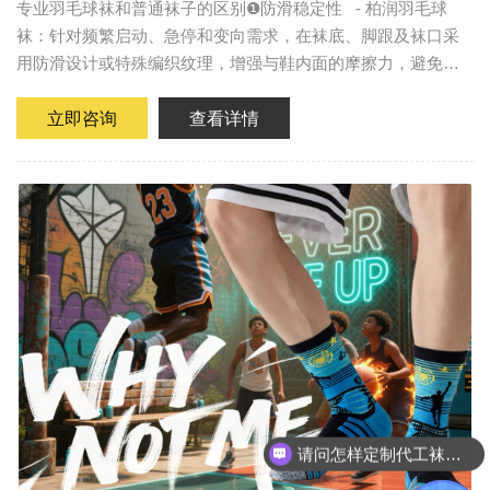
专业羽毛球袜和普通袜子的区别❶防滑稳定性 - 柏润羽毛球
占运动装备市场
袜：针对频繁启动、急停和变向需求，在袜底、脚跟及袜口采
用防滑设计或特殊编织纹理，增强与鞋内面的摩擦力，避免滑
动导致的发力损耗或崴脚风险。 ...
立即咨询
查看详情
请问怎样定制代工袜子呢