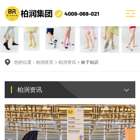
您的位置：
柏润首页
>
柏润资讯
>
袜子知识
柏润资讯