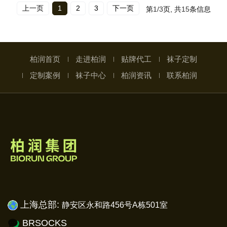
上一页
1
2
3
下一页
第
1/3
页, 共
15
条信息
柏润首页
走进柏润
贴牌代工
袜子定制
定制案例
袜子中心
柏润资讯
联系柏润
上海总部:
静安
区永和路456号A栋501室
BRSOCKS