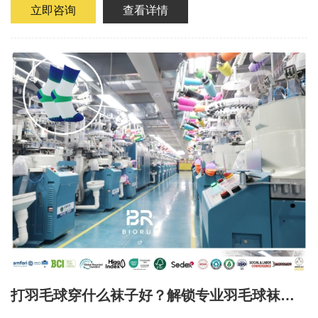
屈，藏在一双30块钱...
立即咨询
查看详情
打羽毛球穿什么袜子好？解锁专业羽毛球袜和
普通袜子有什么区别！柏润运动袜工厂助您抢