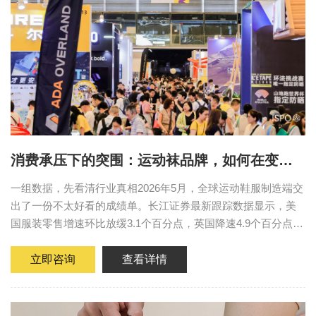
消费承压下的突围：运动袜品牌，如何在变局
中选对供应链？
一组数据，先看清行业真相2026年5月，全球运动鞋服制造端交
出了一份不太好看的成绩单。长江证券最新跟踪数据显示，美
国服装零售增速环比放缓3.1个百分点，英国降速4.9个百分点，
全球服装消费尚未出现明确拐点。但另一组数据同样值得关
注：2026...
立即咨询
查看详情