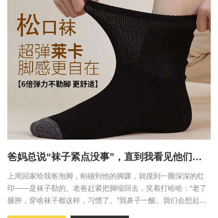
爸妈总说“袜子紧点没事”，直到我看见他们脚
踝上的勒痕…
上周回家给我爸泡脚，刚碰到他的脚踝，就摸到一圈深深的红
印——是袜子勒的。老爸赶紧把脚缩回去，笑着打哈哈：“老了
腿肿，穿啥袜子都这样，习惯了。”我鼻子一酸。我们会想起给
爸妈买几千块的按摩仪、进口保健品，却忘了他们最贴身的委