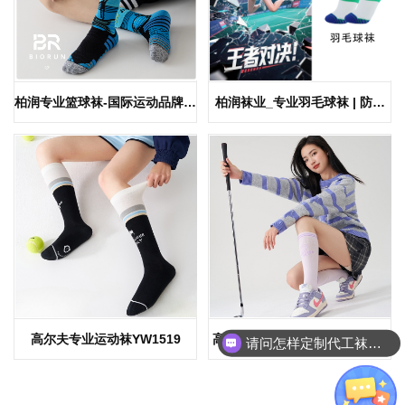
柏润专业篮球袜-国际运动品牌运
柏润袜业_专业羽毛球袜 | 防滑
动袜代工厂
设计+足弓锁止系统，赋能运动
品牌抢占百亿羽球市场
高尔夫专业运动袜YW1519
高尔夫专业运动袜棉袜YW1518
请问怎样定制代工袜子呢