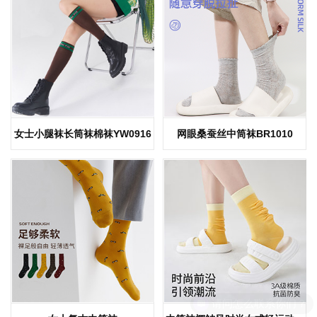
赚钱动力 + 治愈能量
女士小腿袜长筒袜棉袜YW0916
网眼桑蚕丝中筒袜BR1010