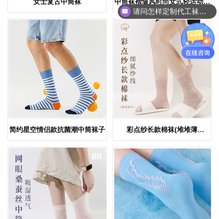
女士复古中筒袜
中筒袜褶皱风时尚女式轻运动袜
请问怎样定制代工袜子呢
YW0960
简约星空情侣款抗菌潮中筒袜子
彩点纱长款棉袜(堆堆薄
款)BR0923