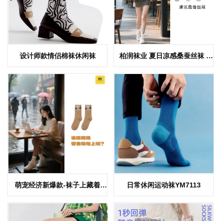
设计师款情侣棉袜休闲袜
柏润袜业 夏日凉感桑蚕丝袜 |
0.25凉感系数 赋能品牌抢占百亿
高端袜品赛道
萌宠经济新爆款-袜子上藏着
日常休闲运动袜YM7113
会“招财”的小毛球 每一步都踩中