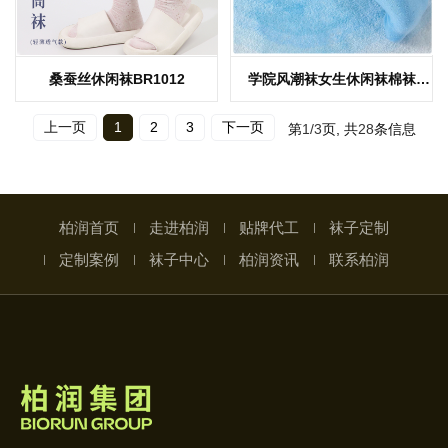
桑蚕丝休闲袜BR1012
学院风潮袜女生休闲袜棉袜
YW0932
上一页
1
2
3
下一页
第
1/3
页, 共
28
条信息
柏润首页
走进柏润
贴牌代工
袜子定制
定制案例
袜子中心
柏润资讯
联系柏润