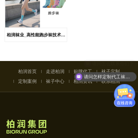
柏润袜业_高性能跑步袜技术赋
能者,融合前沿织造工艺与运动科
学,助力品牌抢占千亿运动市场
请问怎么联系你们？
柏润首页
走进柏润
贴牌代工
袜子定制
请问怎样定制代工袜子呢
定制案例
袜子中心
柏润资讯
联系柏润