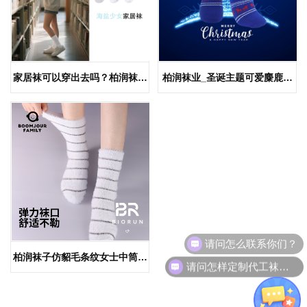
家居袜可以穿出去吗？柏润袜业
柏润袜业_圣诞主题可爱麋鹿家
海盐少女家居袜系列 | 原创设计
居袜_ODM柔性供应链一站式服
企划到袜子工厂一站式服务
务
请问怎么联系你们？
柏润袜子仿貂毛条纹女士中筒袜
请问怎样定制代工袜子呢
秋冬毛绒家居袜WLF1194