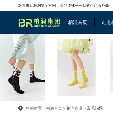
欢迎来到柏润集团官网，高品质袜子一站式生产服务商，联系柏润
柏润首页
走进
您的位置：
柏润首页
>
柏润资讯
>
常见问题