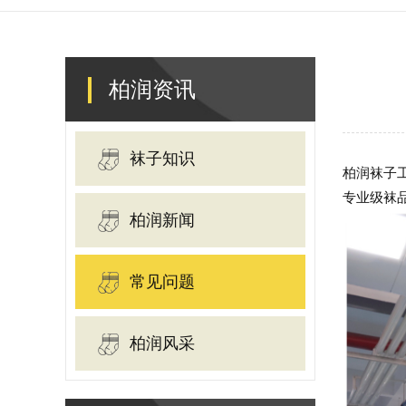
柏润资讯
袜子知识
柏润袜子
专业级袜
柏润新闻
常见问题
柏润风采