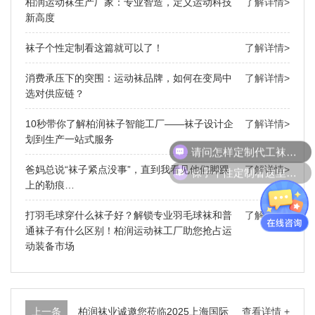
柏润运动袜生产厂家：专业智造，定义运动科技
了解详情>
新高度
袜子个性定制看这篇就可以了！
了解详情>
消费承压下的突围：运动袜品牌，如何在变局中
了解详情>
选对供应链？
10秒带你了解柏润袜子智能工厂——袜子设计企
了解详情>
划到生产一站式服务
请问怎样定制代工袜子呢
袜子个性定制看这里就可以了！
爸妈总说“袜子紧点没事”，直到我看见他们脚踝
了解详情>
上的勒痕…
打羽毛球穿什么袜子好？解锁专业羽毛球袜和普
了解详情>
通袜子有什么区别！柏润运动袜工厂助您抢占运
动装备市场
上一条
柏润袜业诚邀您莅临2025上海国际
查看详情 +