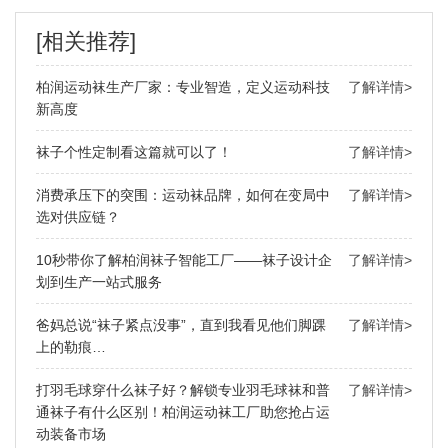
[相关推荐]
柏润运动袜生产厂家：专业智造，定义运动科技
了解详情>
新高度
袜子个性定制看这篇就可以了！
了解详情>
消费承压下的突围：运动袜品牌，如何在变局中
了解详情>
选对供应链？
10秒带你了解柏润袜子智能工厂——袜子设计企
了解详情>
划到生产一站式服务
爸妈总说“袜子紧点没事”，直到我看见他们脚踝
了解详情>
上的勒痕…
打羽毛球穿什么袜子好？解锁专业羽毛球袜和普
了解详情>
通袜子有什么区别！柏润运动袜工厂助您抢占运
动装备市场