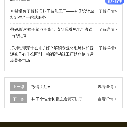
10秒带你了解柏润袜子智能工厂——袜子设计企
了解详情>
划到生产一站式服务
爸妈总说“袜子紧点没事”，直到我看见他们脚踝
了解详情>
上的勒痕…
打羽毛球穿什么袜子好？解锁专业羽毛球袜和普
了解详情>
通袜子有什么区别！柏润运动袜工厂助您抢占运
动装备市场
上一条
敬请关注❤
查看详情 +
下一条
袜子个性定制看这篇就可以了！
查看详情 +